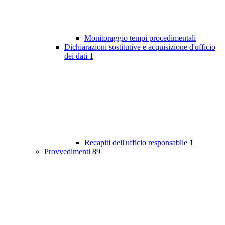
Monitoraggio tempi procedimentali
Dichiarazioni sostitutive e acquisizione d'ufficio
dei dati
1
Recapiti dell'ufficio responsabile
1
Provvedimenti
89