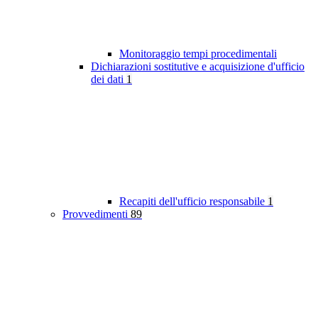
Monitoraggio tempi procedimentali
Dichiarazioni sostitutive e acquisizione d'ufficio
dei dati
1
Recapiti dell'ufficio responsabile
1
Provvedimenti
89