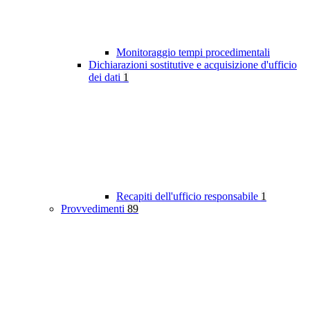
Monitoraggio tempi procedimentali
Dichiarazioni sostitutive e acquisizione d'ufficio
dei dati
1
Recapiti dell'ufficio responsabile
1
Provvedimenti
89