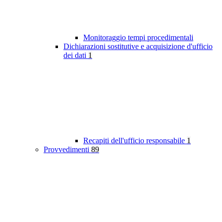
Monitoraggio tempi procedimentali
Dichiarazioni sostitutive e acquisizione d'ufficio
dei dati
1
Recapiti dell'ufficio responsabile
1
Provvedimenti
89