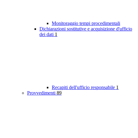
Monitoraggio tempi procedimentali
Dichiarazioni sostitutive e acquisizione d'ufficio
dei dati
1
Recapiti dell'ufficio responsabile
1
Provvedimenti
89