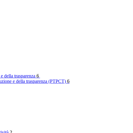
 e della trasparenza
6
rruzione e della trasparenza (PTPCT)
6
tività
2