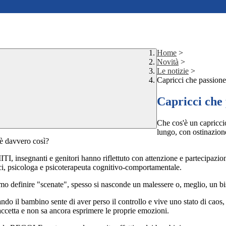
Home
>
Novità
>
Le notizie
>
Capricci che passione
Capricci che
Che cos'è un capricci
lungo, con ostinazion
è davvero così?
TI, insegnanti e genitori hanno riflettuto con attenzione e partecipazio
ci, psicologa e psicoterapeuta cognitivo-comportamentale.
o definire "scenate", spesso si nasconde un malessere o, meglio, un bi
do il bambino sente di aver perso il controllo e vive uno stato di caos, 
accetta e non sa ancora esprimere le proprie emozioni.