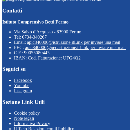
Contatti
Istituto Comprensivo Betti Fermo
Via Salvo d'Acquisto - 63900 Fermo
Tel:
0734-340267
Email:
apic840006@istruzione.it
Link per inviare una mail
PEC:
apic840006@pec.istruzione.it
Link per inviare una mail
C.F.: 90055080445
IBAN: Cod. Fatturazione: UFG4Q2
Seguici su
Facebook
Youtube
Instagram
Sezione Link Utili
Cookie policy
Note legali
Informativa Privacy
Ufficio Relazioni con il Pubblico