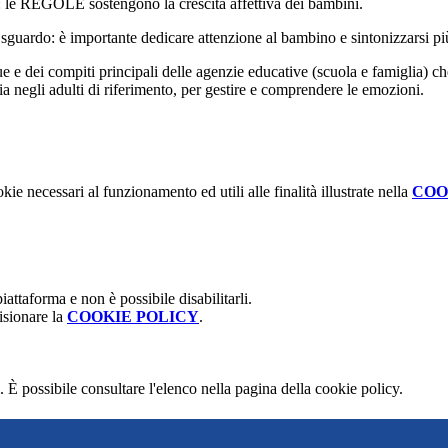
 le REGOLE sostengono la crescita affettiva dei bambini.
e lo sguardo: è importante dedicare attenzione al bambino e sintonizzarsi p
due e dei compiti principali delle agenzie educative (scuola e famiglia) c
cia negli adulti di riferimento, per gestire e comprendere le emozioni.
kie necessari al funzionamento ed utili alle finalità illustrate nella
COO
attaforma e non è possibile disabilitarli.
isionare la
COOKIE POLICY
.
 È possibile consultare l'elenco nella pagina della cookie policy.