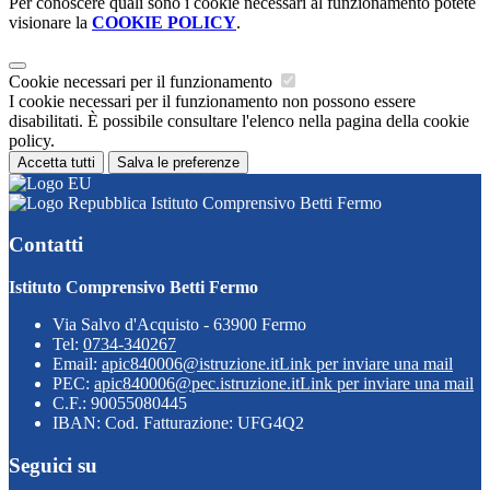
Per conoscere quali sono i cookie necessari al funzionamento potete
visionare la
COOKIE POLICY
.
Cookie necessari per il funzionamento
I cookie necessari per il funzionamento non possono essere
disabilitati. È possibile consultare l'elenco nella pagina della cookie
policy.
Accetta tutti
Salva le preferenze
Istituto Comprensivo Betti Fermo
Contatti
Istituto Comprensivo Betti Fermo
Via Salvo d'Acquisto - 63900 Fermo
Tel:
0734-340267
Email:
apic840006@istruzione.it
Link per inviare una mail
PEC:
apic840006@pec.istruzione.it
Link per inviare una mail
C.F.: 90055080445
IBAN: Cod. Fatturazione: UFG4Q2
Seguici su