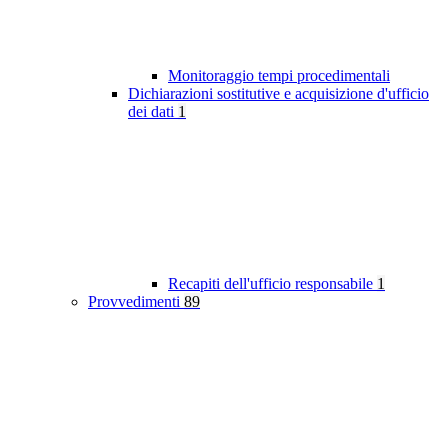
Monitoraggio tempi procedimentali
Dichiarazioni sostitutive e acquisizione d'ufficio
dei dati
1
Recapiti dell'ufficio responsabile
1
Provvedimenti
89