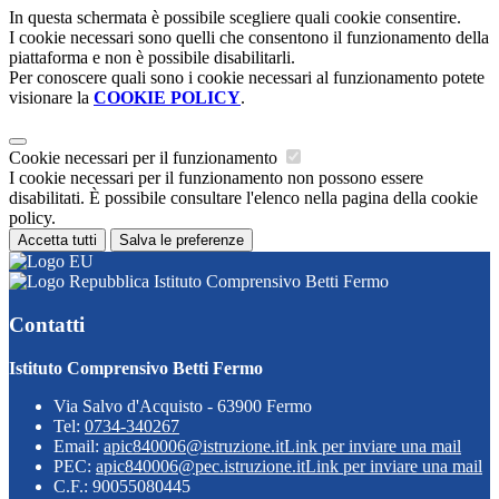
In questa schermata è possibile scegliere quali cookie consentire.
I cookie necessari sono quelli che consentono il funzionamento della
piattaforma e non è possibile disabilitarli.
Per conoscere quali sono i cookie necessari al funzionamento potete
visionare la
COOKIE POLICY
.
Cookie necessari per il funzionamento
I cookie necessari per il funzionamento non possono essere
disabilitati. È possibile consultare l'elenco nella pagina della cookie
policy.
Accetta tutti
Salva le preferenze
Istituto Comprensivo Betti Fermo
Contatti
Istituto Comprensivo Betti Fermo
Via Salvo d'Acquisto - 63900 Fermo
Tel:
0734-340267
Email:
apic840006@istruzione.it
Link per inviare una mail
PEC:
apic840006@pec.istruzione.it
Link per inviare una mail
C.F.: 90055080445