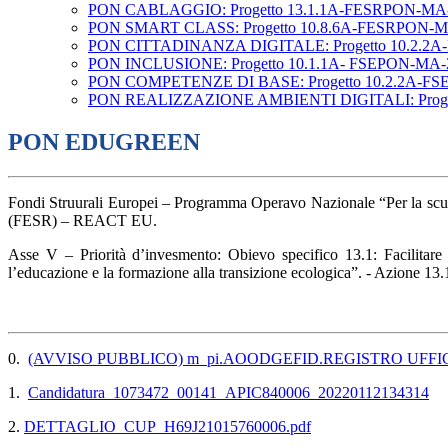
PON CABLAGGIO: Progetto 13.1.1A-FESRPON-MA-
PON SMART CLASS: Progetto 10.8.6A-FESRPON-M
PON CITTADINANZA DIGITALE: Progetto 10.2.2A
PON INCLUSIONE: Progetto 10.1.1A- FSEPON-MA-
PON COMPETENZE DI BASE: Progetto 10.2.2A-FS
PON REALIZZAZIONE AMBIENTI DIGITALI: Proget
PON EDUGREEN
Fondi Struurali Europei – Programma Operavo Nazionale “Per la scuo
(FESR) – REACT EU.
Asse V – Priorità d’invesmento: Obievo specifico 13.1: Facilitare
l’educazione e la formazione alla transizione ecologica”. - Azione 13.1
0.
(AVVISO PUBBLICO) m_pi.AOODGEFID.REGISTRO UFFICIA
1.
Candidatura_1073472_00141_APIC840006_20220112134314
2.
DETTAGLIO_CUP_H69J21015760006.pdf