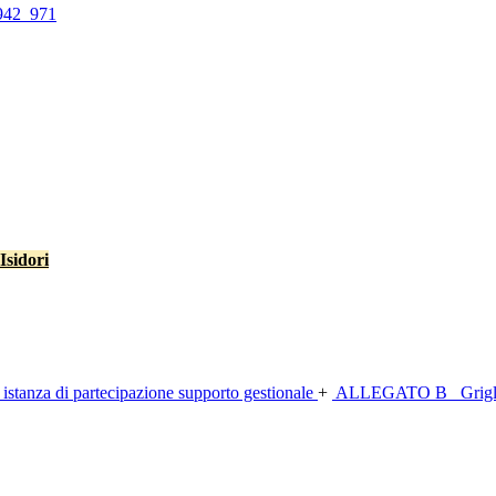
942_971
Isidori
anza di partecipazione supporto gestionale
+
ALLEGATO B_ Griglia d