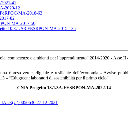
2021-41
A-2020-12
-FdRPOC-MA-2018-63
2017-82
EPON-MA-2017-50
to 10.8.1.A3-FESRPON-MA-2015-135
la, competenze e ambienti per l’apprendimento” 2014-2020 - Asse II - 
 una ripresa verde, digitale e resiliente dell’economia - Avviso pu
.3 – “Edugreen: laboratori di sostenibilità per il primo ciclo”
CNP: Progetto 13.1.3A-FESRPON-MA-2022-14
LE(U).0050636.27-12-2021