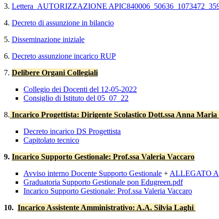
3.
Lettera_AUTORIZZAZIONE APIC840006_50636_1073472_35
4.
Decreto di assunzione in bilancio
5.
Disseminazione iniziale
6.
Decreto assunzione incarico RUP
7.
Delibere Organi Collegiali
Collegio dei Docenti del 12-05-2022
Consiglio di Istituto del 05_07_22
8.
Incarico Progettista: Dirigente Scolastico Dott.ssa Anna Maria 
Decreto incarico DS Progettista
Capitolato tecnico
9.
Incarico Supporto Gestionale: Prof.ssa Valeria Vaccaro
Avviso interno Docente Supporto Gestionale
+
ALLEGATO A ist
Graduatoria Supporto Gestionale pon Edugreen.pdf
Incarico Supporto Gestionale: Prof.ssa Valeria Vaccaro
10.
Incarico Assistente Amministrativo: A.A. Silvia Laghi