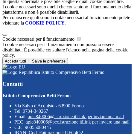
In questa schermata è possibile scegliere quali cookie consentire.
I cookie necessari sono quelli che consentono il funzionamento della
piattaforma e non è possibile disabilitarli.
Per conoscere quali sono i cookie necessari al funzionamento potete
visionare la
COOKIE POLICY
.
Cookie necessari per il funzionamento
I cookie necessari per il funzionamento non possono essere
disabilitati. È possibile consultare l'elenco nella pagina della cookie
policy.
Accetta tutti
Salva le preferenze
Istituto Comprensivo Betti Fermo
Contatti
Istituto Comprensivo Betti Fermo
Via Salvo d'Acquisto - 63900 Fermo
Tel:
0734-340267
Email:
apic840006@istruzione.it
Link per inviare una mail
PEC:
apic840006@pec.istruzione.it
Link per inviare una mail
C.F.: 90055080445
IBAN: Cod. Fatturazione: UFG4Q2