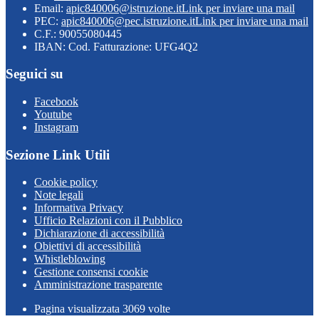
Email:
apic840006@istruzione.it
Link per inviare una mail
PEC:
apic840006@pec.istruzione.it
Link per inviare una mail
C.F.: 90055080445
IBAN: Cod. Fatturazione: UFG4Q2
Seguici su
Facebook
Youtube
Instagram
Sezione Link Utili
Cookie policy
Note legali
Informativa Privacy
Ufficio Relazioni con il Pubblico
Dichiarazione di accessibilità
Obiettivi di accessibilità
Whistleblowing
Gestione consensi cookie
Amministrazione trasparente
Pagina visualizzata
3069
volte