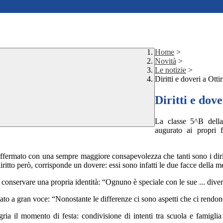
Home
>
Novità
>
Le notizie
>
Diritti e doveri a Ottir
Diritti e dove
La classe 5^B dell
augurato ai propri f
 affermato con una sempre maggiore consapevolezza che tanti sono i dirit
iritto però, corrisponde un dovere: essi sono infatti le due facce della
conservare una propria identità: “Ognuno è speciale con le sue ... divers
ato a gran voce: “Nonostante le differenze ci sono aspetti che ci rendono
gria il momento di festa: condivisione di intenti tra scuola e famigli