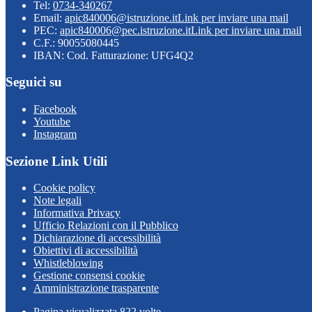
Tel:
0734-340267
Email:
apic840006@istruzione.it
Link per inviare una mail
PEC:
apic840006@pec.istruzione.it
Link per inviare una mail
C.F.: 90055080445
IBAN: Cod. Fatturazione: UFG4Q2
Seguici su
Facebook
Youtube
Instagram
Sezione Link Utili
Cookie policy
Note legali
Informativa Privacy
Ufficio Relazioni con il Pubblico
Dichiarazione di accessibilità
Obiettivi di accessibilità
Whistleblowing
Gestione consensi cookie
Amministrazione trasparente
Pagina visualizzata
822
volte