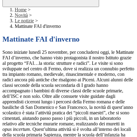
Home
>
Novità
>
Le notizie
>
Mattinate FAI d'inverno
Mattinate FAI d'inverno
Sono iniziate lunedì 25 novembre, per concludersi oggi, le Mattinate
FAI d’inverno, che hanno visto protagonista il nostro Istituto grazie
al progetto “FAI…la storia: strutture e radici”. Le visite si sono
sviluppate nel centro di Fermo, dove si realizza un connubio perfetto
tra impianto romano, medievale, rinascimentale e moderno, con
radici ancora più antiche che risalgono ai Piceni. Alcuni alunni delle
classi seconde della scuola secondaria di I grado hanno
accompagnato i bambini di diverse classi delle scuole primarie,
dell’ISC e non solo. Oltre alle consuete visite guidate dagli
apprendisti ciceroni lungo i percorsi della Fermo romana e delle
basiliche di San Domenico e San Francesco, la novità di quest’anno
scolastico è stata l’attività pratica dei “piccoli maestri”, che si sono
cimentati, aiutando passo passo i più piccoli, in un laboratorio
relativo alle tecniche murarie romane, realizzando dei muretti in
opus incertum
. Quest’ultima attività si è svolta all’interno dei locali
della scuola primaria Sapienza, mentre la scuola dell’infanzia ha