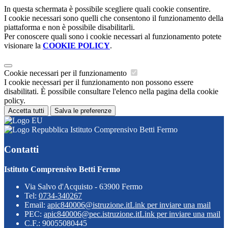
In questa schermata è possibile scegliere quali cookie consentire.
I cookie necessari sono quelli che consentono il funzionamento della
piattaforma e non è possibile disabilitarli.
Per conoscere quali sono i cookie necessari al funzionamento potete
visionare la
COOKIE POLICY
.
Cookie necessari per il funzionamento
I cookie necessari per il funzionamento non possono essere
disabilitati. È possibile consultare l'elenco nella pagina della cookie
policy.
Accetta tutti
Salva le preferenze
Istituto Comprensivo Betti Fermo
Contatti
Istituto Comprensivo Betti Fermo
Via Salvo d'Acquisto - 63900 Fermo
Tel:
0734-340267
Email:
apic840006@istruzione.it
Link per inviare una mail
PEC:
apic840006@pec.istruzione.it
Link per inviare una mail
C.F.: 90055080445