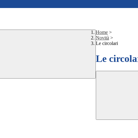
Home
>
Novità
>
Le circolari
Le circola