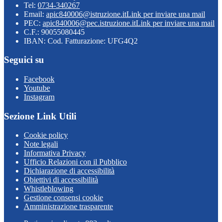
Tel:
0734-340267
Email:
apic840006@istruzione.it
Link per inviare una mail
PEC:
apic840006@pec.istruzione.it
Link per inviare una mail
C.F.: 90055080445
IBAN: Cod. Fatturazione: UFG4Q2
Seguici su
Facebook
Youtube
Instagram
Sezione Link Utili
Cookie policy
Note legali
Informativa Privacy
Ufficio Relazioni con il Pubblico
Dichiarazione di accessibilità
Obiettivi di accessibilità
Whistleblowing
Gestione consensi cookie
Amministrazione trasparente