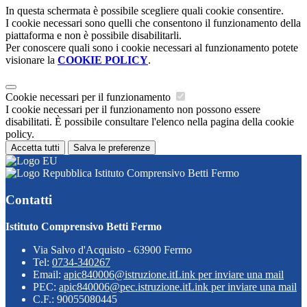
In questa schermata è possibile scegliere quali cookie consentire.
I cookie necessari sono quelli che consentono il funzionamento della
piattaforma e non è possibile disabilitarli.
Per conoscere quali sono i cookie necessari al funzionamento potete
visionare la
COOKIE POLICY
.
Cookie necessari per il funzionamento
I cookie necessari per il funzionamento non possono essere
disabilitati. È possibile consultare l'elenco nella pagina della cookie
policy.
Accetta tutti
Salva le preferenze
Istituto Comprensivo Betti Fermo
Contatti
Istituto Comprensivo Betti Fermo
Via Salvo d'Acquisto - 63900 Fermo
Tel:
0734-340267
Email:
apic840006@istruzione.it
Link per inviare una mail
PEC:
apic840006@pec.istruzione.it
Link per inviare una mail
C.F.: 90055080445