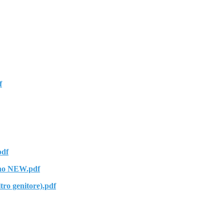
f
pdf
no NEW.pdf
tro genitore).pdf