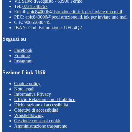
Via Salvo d'Acquisto - 63900 Fermo
Tel:
0734-340267
Email:
apic840006@istruzione.it
Link per inviare una mail
PEC:
apic840006@pec.istruzione.it
Link per inviare una mail
C.F.: 90055080445
IBAN: Cod. Fatturazione: UFG4Q2
Seguici su
Facebook
Youtube
Instagram
Sezione Link Utili
Cookie policy
Note legali
Informativa Privacy
Ufficio Relazioni con il Pubblico
Dichiarazione di accessibilità
Obiettivi di accessibilità
Whistleblowing
Gestione consensi cookie
Amministrazione trasparente