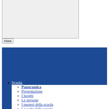
close
Scuola
Panoramica
Presentazione
I luoghi
Le persone
I numeri della scuola
Le carte della scuola