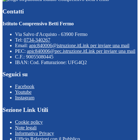
Contatti
Istituto Comprensivo Betti Fermo
Via Salvo d'Acquisto - 63900 Fermo
Tel:
0734-340267
Email:
apic840006@istruzione.it
Link per inviare una mail
PEC:
apic840006@pec.istruzione.it
Link per inviare una mail
C.F.: 90055080445
IBAN: Cod. Fatturazione: UFG4Q2
Seguici su
Facebook
Youtube
Instagram
Sezione Link Utili
Cookie policy
Note legali
Informativa Privacy
Ufficio Relazioni con il Pubblico