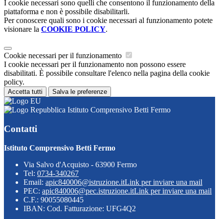
I cookie necessari sono quelli che consentono il funzionamento della
piattaforma e non è possibile disabilitarli.
Per conoscere quali sono i cookie necessari al funzionamento potete
visionare la
COOKIE POLICY
.
Cookie necessari per il funzionamento
I cookie necessari per il funzionamento non possono essere
disabilitati. È possibile consultare l'elenco nella pagina della cookie
policy.
Accetta tutti
Salva le preferenze
Istituto Comprensivo Betti Fermo
Contatti
Istituto Comprensivo Betti Fermo
Via Salvo d'Acquisto - 63900 Fermo
Tel:
0734-340267
Email:
apic840006@istruzione.it
Link per inviare una mail
PEC:
apic840006@pec.istruzione.it
Link per inviare una mail
C.F.: 90055080445
IBAN: Cod. Fatturazione: UFG4Q2