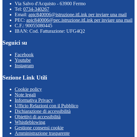
Via Salvo d'Acquisto - 63900 Fermo
Tel:
0734-340267
Email:
apic840006@istruzione.it
Link per inviare una mail
PEC:
apic840006@pec.istruzione.it
Link per inviare una mail
C.F.: 90055080445
IBAN: Cod. Fatturazione: UFG4Q2
Seguici su
Facebook
Youtube
Instagram
Sezione Link Utili
Cookie policy
Note legali
Informativa Privacy
Ufficio Relazioni con il Pubblico
Dichiarazione di accessibilità
Obiettivi di accessibilità
Whistleblowing
Gestione consensi cookie
Amministrazione trasparente