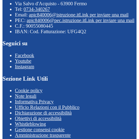
Via Salvo d'Acquisto - 63900 Fermo
Tel:
0734-340267
Email:
apic840006@istruzione.it
Link per inviare una mail
PEC:
apic840006@pec.istruzione.it
Link per inviare una mail
C.F.: 90055080445
IBAN: Cod. Fatturazione: UFG4Q2
Seguici su
Facebook
Youtube
Instagram
Sezione Link Utili
Cookie policy
Note legali
Informativa Privacy
Ufficio Relazioni con il Pubblico
Dichiarazione di accessibilità
Obiettivi di accessibilità
Whistleblowing
Gestione consensi cookie
Amministrazione trasparente