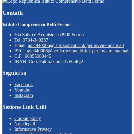
Istituto Comprensivo Betti Fermo
Contatti
Istituto Comprensivo Betti Fermo
Via Salvo d'Acquisto - 63900 Fermo
Tel:
0734-340267
Email:
apic840006@istruzione.it
Link per inviare una mail
PEC:
apic840006@pec.istruzione.it
Link per inviare una mail
C.F.: 90055080445
IBAN: Cod. Fatturazione: UFG4Q2
Seguici su
Facebook
Youtube
Instagram
Sezione Link Utili
Cookie policy
Note legali
Informativa Privacy