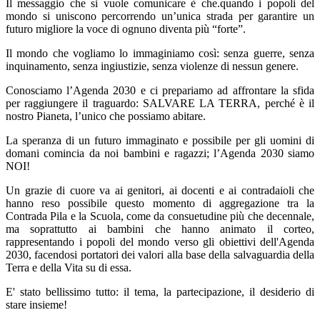
Il messaggio che si vuole comunicare è che.quando i popoli del
mondo si uniscono percorrendo un’unica strada per garantire un
futuro migliore la voce di ognuno diventa più “forte”.
Il mondo che vogliamo lo immaginiamo così: senza guerre, senza
inquinamento, senza ingiustizie, senza violenze di nessun genere.
Conosciamo l’Agenda 2030 e ci prepariamo ad affrontare la sfida
per raggiungere il traguardo: SALVARE LA TERRA, perché è il
nostro Pianeta, l’unico che possiamo abitare.
La speranza di un futuro immaginato e possibile per gli uomini di
domani comincia da noi bambini e ragazzi; l’Agenda 2030 siamo
NOI!
Un grazie di cuore va ai genitori, ai docenti e ai contradaioli che
hanno reso possibile questo momento di aggregazione tra la
Contrada Pila e la Scuola, come da consuetudine più che decennale,
ma soprattutto ai bambini che hanno animato il corteo,
rappresentando i popoli del mondo verso gli obiettivi dell'Agenda
2030, facendosi portatori dei valori alla base della salvaguardia della
Terra e della Vita su di essa.
E' stato bellissimo tutto: il tema, la partecipazione, il desiderio di
stare insieme!