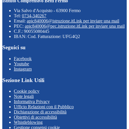
Istituto Comprensivo Betti Fermo
Via Salvo d'Acquisto - 63900 Fermo
Tel:
0734-340267
Email:
apic840006@istruzione.it
Link per inviare una mail
PEC:
apic840006@pec.istruzione.it
Link per inviare una mail
C.F.: 90055080445
IBAN: Cod. Fatturazione: UFG4Q2
Seguici su
Facebook
Youtube
Instagram
Sezione Link Utili
Cookie policy
Note legali
Informativa Privacy
Ufficio Relazioni con il Pubblico
Dichiarazione di accessibilità
Obiettivi di accessibilità
Whistleblowing
Gestione consensi cookie