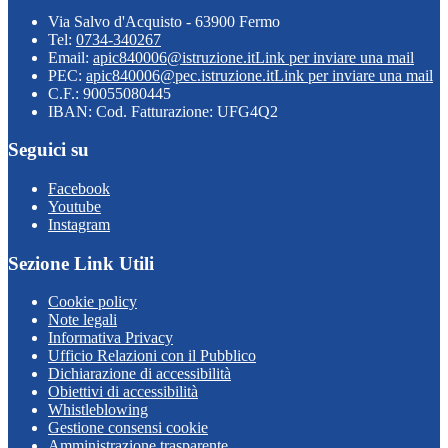
Via Salvo d'Acquisto - 63900 Fermo
Tel:
0734-340267
Email:
apic840006@istruzione.it
Link per inviare una mail
PEC:
apic840006@pec.istruzione.it
Link per inviare una mail
C.F.: 90055080445
IBAN: Cod. Fatturazione: UFG4Q2
Seguici su
Facebook
Youtube
Instagram
Sezione Link Utili
Cookie policy
Note legali
Informativa Privacy
Ufficio Relazioni con il Pubblico
Dichiarazione di accessibilità
Obiettivi di accessibilità
Whistleblowing
Gestione consensi cookie
Amministrazione trasparente