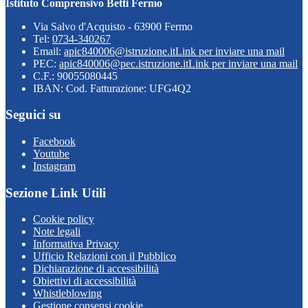
Istituto Comprensivo Betti Fermo
Via Salvo d'Acquisto - 63900 Fermo
Tel:
0734-340267
Email:
apic840006@istruzione.it
Link per inviare una mail
PEC:
apic840006@pec.istruzione.it
Link per inviare una mail
C.F.: 90055080445
IBAN: Cod. Fatturazione: UFG4Q2
Seguici su
Facebook
Youtube
Instagram
Sezione Link Utili
Cookie policy
Note legali
Informativa Privacy
Ufficio Relazioni con il Pubblico
Dichiarazione di accessibilità
Obiettivi di accessibilità
Whistleblowing
Gestione consensi cookie