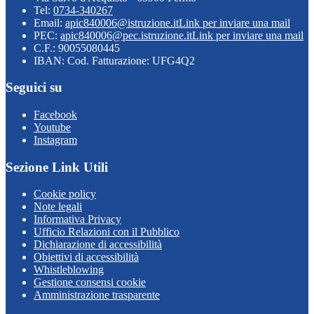
Tel:
0734-340267
Email:
apic840006@istruzione.it
Link per inviare una mail
PEC:
apic840006@pec.istruzione.it
Link per inviare una mail
C.F.: 90055080445
IBAN: Cod. Fatturazione: UFG4Q2
Seguici su
Facebook
Youtube
Instagram
Sezione Link Utili
Cookie policy
Note legali
Informativa Privacy
Ufficio Relazioni con il Pubblico
Dichiarazione di accessibilità
Obiettivi di accessibilità
Whistleblowing
Gestione consensi cookie
Amministrazione trasparente