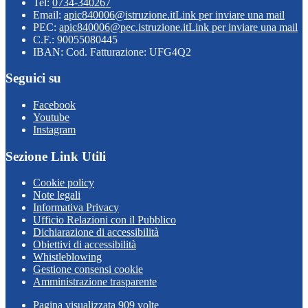
Tel:
0734-340267
Email:
apic840006@istruzione.it
Link per inviare una mail
PEC:
apic840006@pec.istruzione.it
Link per inviare una mail
C.F.: 90055080445
IBAN: Cod. Fatturazione: UFG4Q2
Seguici su
Facebook
Youtube
Instagram
Sezione Link Utili
Cookie policy
Note legali
Informativa Privacy
Ufficio Relazioni con il Pubblico
Dichiarazione di accessibilità
Obiettivi di accessibilità
Whistleblowing
Gestione consensi cookie
Amministrazione trasparente
Pagina visualizzata
909
volte