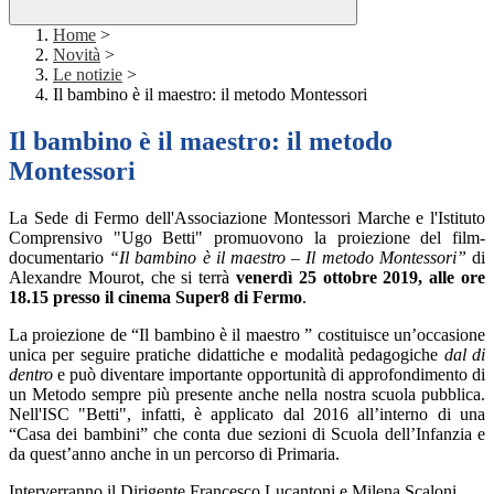
Home
>
Novità
>
Le notizie
>
Il bambino è il maestro: il metodo Montessori
Il bambino è il maestro: il metodo
Montessori
La Sede di Fermo dell'Associazione Montessori Marche e l'Istituto
Comprensivo "Ugo Betti" promuovono la proiezione del film-
documentario
“Il bambino è il maestro – Il metodo Montessori”
di
Alexandre Mourot, che si terrà
venerdì 25 ottobre 2019, alle ore
18.15 presso il cinema Super8 di Fermo
.
La proiezione de “Il bambino è il maestro ” costituisce un’occasione
unica per seguire pratiche didattiche e modalità pedagogiche
dal di
dentro
e può diventare importante opportunità di approfondimento di
un Metodo sempre più presente anche nella nostra scuola pubblica.
Nell'ISC "Betti", infatti, è applicato dal 2016 all’interno di una
“Casa dei bambini” che conta due sezioni di Scuola dell’Infanzia e
da quest’anno anche in un percorso di Primaria.
Interverranno il Dirigente Francesco Lucantoni e Milena Scaloni,