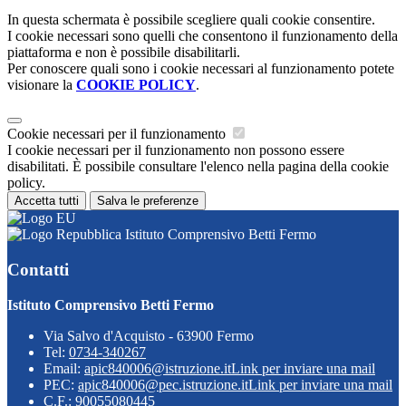
In questa schermata è possibile scegliere quali cookie consentire.
I cookie necessari sono quelli che consentono il funzionamento della
piattaforma e non è possibile disabilitarli.
Per conoscere quali sono i cookie necessari al funzionamento potete
visionare la
COOKIE POLICY
.
Cookie necessari per il funzionamento
I cookie necessari per il funzionamento non possono essere
disabilitati. È possibile consultare l'elenco nella pagina della cookie
policy.
Accetta tutti
Salva le preferenze
Istituto Comprensivo Betti Fermo
Contatti
Istituto Comprensivo Betti Fermo
Via Salvo d'Acquisto - 63900 Fermo
Tel:
0734-340267
Email:
apic840006@istruzione.it
Link per inviare una mail
PEC:
apic840006@pec.istruzione.it
Link per inviare una mail
C.F.: 90055080445