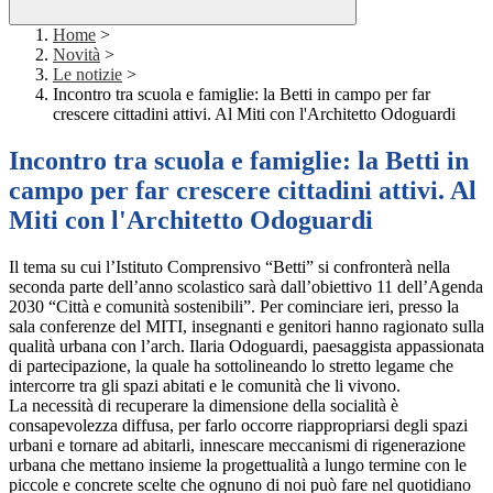
Home
>
Novità
>
Le notizie
>
Incontro tra scuola e famiglie: la Betti in campo per far
crescere cittadini attivi. Al Miti con l'Architetto Odoguardi
Incontro tra scuola e famiglie: la Betti in
campo per far crescere cittadini attivi. Al
Miti con l'Architetto Odoguardi
Il tema su cui l’Istituto Comprensivo “Betti” si confronterà nella
seconda parte dell’anno scolastico sarà dall’obiettivo 11 dell’Agenda
2030 “Città e comunità sostenibili”. Per cominciare ieri, presso la
sala conferenze del MITI, insegnanti e genitori hanno ragionato sulla
qualità urbana con l’arch. Ilaria Odoguardi, paesaggista appassionata
di partecipazione, la quale ha sottolineando lo stretto legame che
intercorre tra gli spazi abitati e le comunità che li vivono.
La necessità di recuperare la dimensione della socialità è
consapevolezza diffusa, per farlo occorre riappropriarsi degli spazi
urbani e tornare ad abitarli, innescare meccanismi di rigenerazione
urbana che mettano insieme la progettualità a lungo termine con le
piccole e concrete scelte che ognuno di noi può fare nel quotidiano