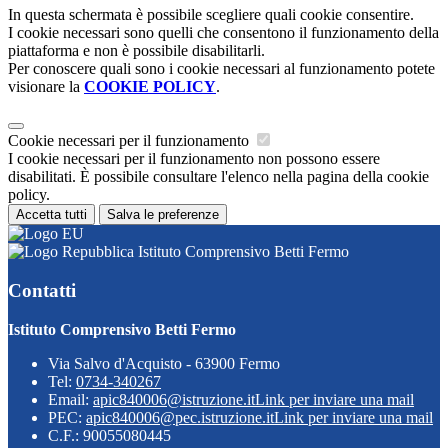
In questa schermata è possibile scegliere quali cookie consentire.
I cookie necessari sono quelli che consentono il funzionamento della
piattaforma e non è possibile disabilitarli.
Per conoscere quali sono i cookie necessari al funzionamento potete
visionare la
COOKIE POLICY
.
Cookie necessari per il funzionamento
I cookie necessari per il funzionamento non possono essere
disabilitati. È possibile consultare l'elenco nella pagina della cookie
policy.
Accetta tutti
Salva le preferenze
Istituto Comprensivo Betti Fermo
Contatti
Istituto Comprensivo Betti Fermo
Via Salvo d'Acquisto - 63900 Fermo
Tel:
0734-340267
Email:
apic840006@istruzione.it
Link per inviare una mail
PEC:
apic840006@pec.istruzione.it
Link per inviare una mail
C.F.: 90055080445