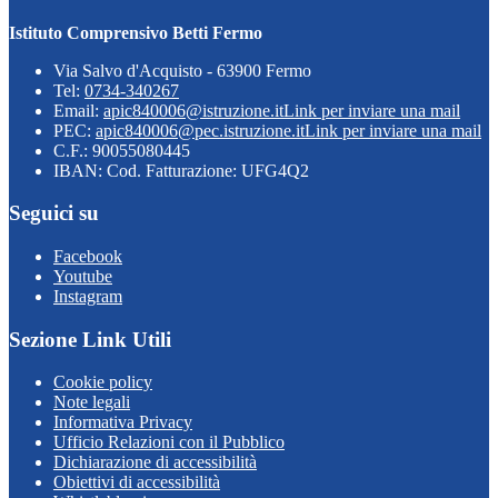
Istituto Comprensivo Betti Fermo
Via Salvo d'Acquisto - 63900 Fermo
Tel:
0734-340267
Email:
apic840006@istruzione.it
Link per inviare una mail
PEC:
apic840006@pec.istruzione.it
Link per inviare una mail
C.F.: 90055080445
IBAN: Cod. Fatturazione: UFG4Q2
Seguici su
Facebook
Youtube
Instagram
Sezione Link Utili
Cookie policy
Note legali
Informativa Privacy
Ufficio Relazioni con il Pubblico
Dichiarazione di accessibilità
Obiettivi di accessibilità