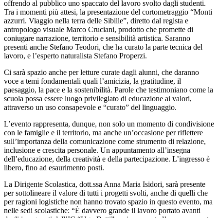
offrendo al pubblico uno spaccato del lavoro svolto dagli studenti.
Tra i momenti più attesi, la presentazione del cortometraggio “Monti
azzurri. Viaggio nella terra delle Sibille”, diretto dal regista e
antropologo visuale Marco Cruciani, prodotto che promette di
coniugare narrazione, territorio e sensibilità artistica. Saranno
presenti anche Stefano Teodori, che ha curato la parte tecnica del
lavoro, e l’esperto naturalista Stefano Properzi.
Ci sarà spazio anche per letture curate dagli alunni, che daranno
voce a temi fondamentali quali l’amicizia, la gratitudine, il
paesaggio, la pace e la sostenibilità. Parole che testimoniano come la
scuola possa essere luogo privilegiato di educazione ai valori,
attraverso un uso consapevole e “curato” del linguaggio.
L’evento rappresenta, dunque, non solo un momento di condivisione
con le famiglie e il territorio, ma anche un’occasione per riflettere
sull’importanza della comunicazione come strumento di relazione,
inclusione e crescita personale. Un appuntamento all’insegna
dell’educazione, della creatività e della partecipazione. L’ingresso è
libero, fino ad esaurimento posti.
La Dirigente Scolastica, dott.ssa Anna Maria Isidori, sarà presente
per sottolineare il valore di tutti i progetti svolti, anche di quelli che
per ragioni logistiche non hanno trovato spazio in questo evento, ma
nelle sedi scolastiche: “È davvero grande il lavoro portato avanti