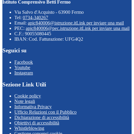
Istituto Comprensivo Betti Fermo
Via Salvo d'Acquisto - 63900 Fermo
Tel:
0734-340267
Email:
apic840006@istruzione.it
Link per inviare una mail
PEC:
apic840006@pec.istruzione.it
Link per inviare una mail
C.F.: 90055080445
IBAN: Cod. Fatturazione: UFG4Q2
Seguici su
Facebook
Youtube
Instagram
Sezione Link Utili
Cookie policy
Note legali
Informativa Privacy
Ufficio Relazioni con il Pubblico
Dichiarazione di accessibilità
Obiettivi di accessibilità
Whistleblowing
Gestione consensi cookie