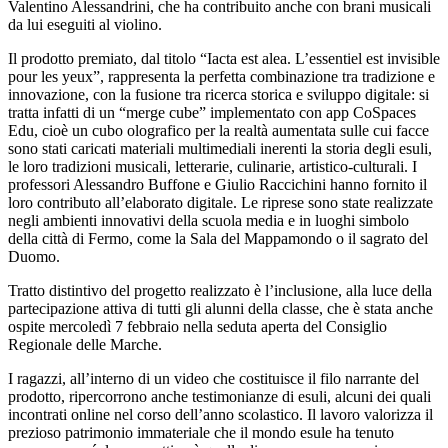
Valentino Alessandrini, che ha contribuito anche con brani musicali
da lui eseguiti al violino.
Il prodotto premiato, dal titolo “Iacta est alea. L’essentiel est invisible
pour les yeux”, rappresenta la perfetta combinazione tra tradizione e
innovazione, con la fusione tra ricerca storica e sviluppo digitale: si
tratta infatti di un “merge cube” implementato con app CoSpaces
Edu, cioè un cubo olografico per la realtà aumentata sulle cui facce
sono stati caricati materiali multimediali inerenti la storia degli esuli,
le loro tradizioni musicali, letterarie, culinarie, artistico-culturali. I
professori Alessandro Buffone e Giulio Raccichini hanno fornito il
loro contributo all’elaborato digitale. Le riprese sono state realizzate
negli ambienti innovativi della scuola media e in luoghi simbolo
della città di Fermo, come la Sala del Mappamondo o il sagrato del
Duomo.
Tratto distintivo del progetto realizzato è l’inclusione, alla luce della
partecipazione attiva di tutti gli alunni della classe, che è stata anche
ospite mercoledì 7 febbraio nella seduta aperta del Consiglio
Regionale delle Marche.
I ragazzi, all’interno di un video che costituisce il filo narrante del
prodotto, ripercorrono anche testimonianze di esuli, alcuni dei quali
incontrati online nel corso dell’anno scolastico. Il lavoro valorizza il
prezioso patrimonio immateriale che il mondo esule ha tenuto