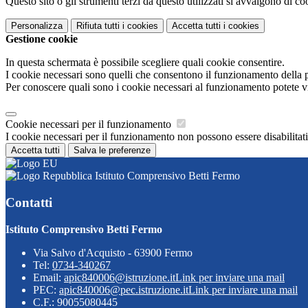
Questo sito o gli strumenti terzi da questo utilizzati si avvalgono di coo
Personalizza
Rifiuta tutti
i cookies
Accetta tutti
i cookies
Gestione cookie
In questa schermata è possibile scegliere quali cookie consentire.
I cookie necessari sono quelli che consentono il funzionamento della pi
Per conoscere quali sono i cookie necessari al funzionamento potete v
Cookie necessari per il funzionamento
I cookie necessari per il funzionamento non possono essere disabilitati.
Accetta tutti
Salva le preferenze
Istituto Comprensivo Betti Fermo
Contatti
Istituto Comprensivo Betti Fermo
Via Salvo d'Acquisto - 63900 Fermo
Tel:
0734-340267
Email:
apic840006@istruzione.it
Link per inviare una mail
PEC:
apic840006@pec.istruzione.it
Link per inviare una mail
C.F.: 90055080445