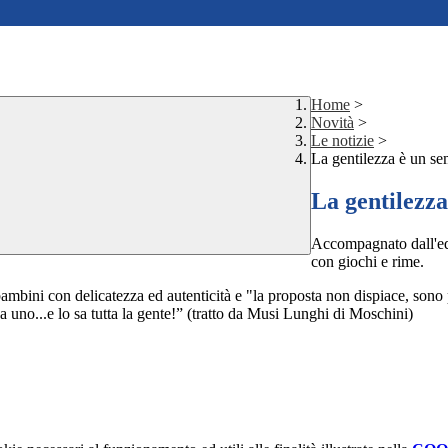
Home
>
Novità
>
Le notizie
>
La gentilezza è un s
La gentilezz
Accompagnato dall'edit
con giochi e rime.
 bam
bini con delicatezza ed autenticità e "la proposta non dispiace, son
a uno...e lo sa tutta la gente!” (tratto da Musi Lunghi di Moschini)