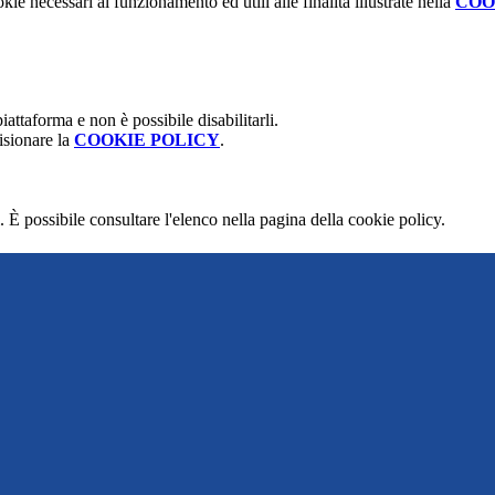
kie necessari al funzionamento ed utili alle finalità illustrate nella
COO
attaforma e non è possibile disabilitarli.
isionare la
COOKIE POLICY
.
 È possibile consultare l'elenco nella pagina della cookie policy.