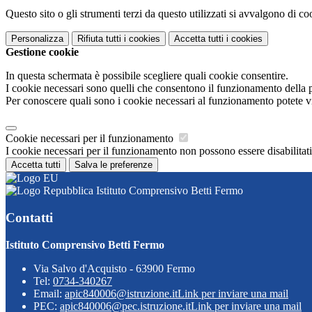
Questo sito o gli strumenti terzi da questo utilizzati si avvalgono di coo
Personalizza
Rifiuta tutti
i cookies
Accetta tutti
i cookies
Gestione cookie
In questa schermata è possibile scegliere quali cookie consentire.
I cookie necessari sono quelli che consentono il funzionamento della pi
Per conoscere quali sono i cookie necessari al funzionamento potete v
Cookie necessari per il funzionamento
I cookie necessari per il funzionamento non possono essere disabilitati.
Accetta tutti
Salva le preferenze
Istituto Comprensivo Betti Fermo
Contatti
Istituto Comprensivo Betti Fermo
Via Salvo d'Acquisto - 63900 Fermo
Tel:
0734-340267
Email:
apic840006@istruzione.it
Link per inviare una mail
PEC:
apic840006@pec.istruzione.it
Link per inviare una mail