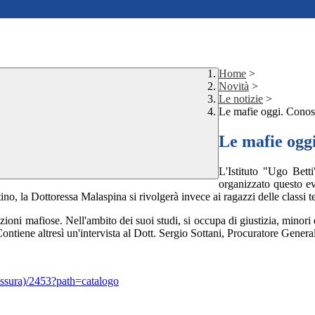
Home
>
Novità
>
Le notizie
>
Le mafie oggi. Conos
Le mafie ogg
L'Istituto "Ugo Betti
organizzato questo eve
tino, la Dottoressa Malaspina si rivolgerà invece ai ragazzi delle classi t
zioni mafiose. Nell'ambito dei suoi studi, si occupa di giustizia, minori
ontiene altresì un'intervista al Dott. Sergio Sottani, Procuratore Gener
ossura)/2453?path=catalogo