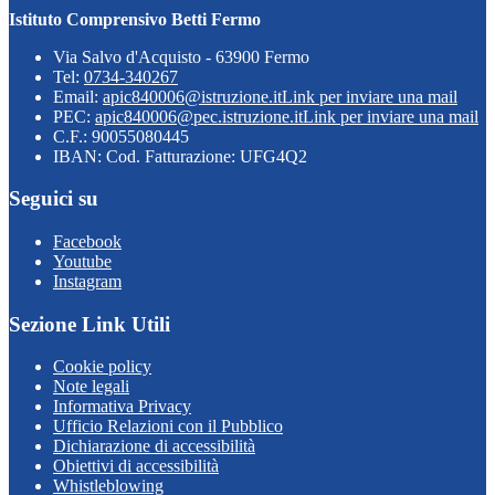
Istituto Comprensivo Betti Fermo
Via Salvo d'Acquisto - 63900 Fermo
Tel:
0734-340267
Email:
apic840006@istruzione.it
Link per inviare una mail
PEC:
apic840006@pec.istruzione.it
Link per inviare una mail
C.F.: 90055080445
IBAN: Cod. Fatturazione: UFG4Q2
Seguici su
Facebook
Youtube
Instagram
Sezione Link Utili
Cookie policy
Note legali
Informativa Privacy
Ufficio Relazioni con il Pubblico
Dichiarazione di accessibilità
Obiettivi di accessibilità
Whistleblowing