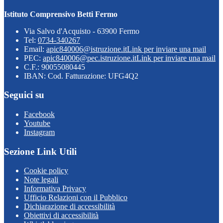
Istituto Comprensivo Betti Fermo
Via Salvo d'Acquisto - 63900 Fermo
Tel:
0734-340267
Email:
apic840006@istruzione.it
Link per inviare una mail
PEC:
apic840006@pec.istruzione.it
Link per inviare una mail
C.F.: 90055080445
IBAN: Cod. Fatturazione: UFG4Q2
Seguici su
Facebook
Youtube
Instagram
Sezione Link Utili
Cookie policy
Note legali
Informativa Privacy
Ufficio Relazioni con il Pubblico
Dichiarazione di accessibilità
Obiettivi di accessibilità