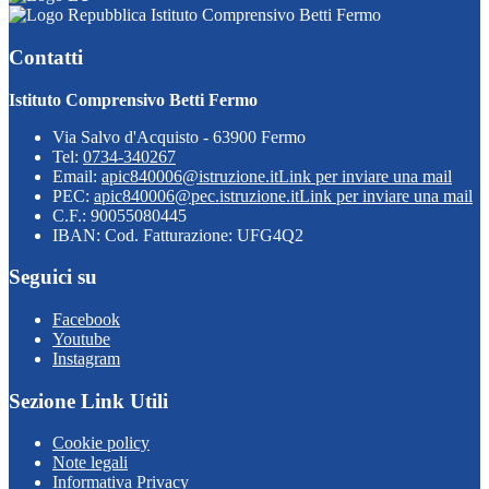
Istituto Comprensivo Betti Fermo
Contatti
Istituto Comprensivo Betti Fermo
Via Salvo d'Acquisto - 63900 Fermo
Tel:
0734-340267
Email:
apic840006@istruzione.it
Link per inviare una mail
PEC:
apic840006@pec.istruzione.it
Link per inviare una mail
C.F.: 90055080445
IBAN: Cod. Fatturazione: UFG4Q2
Seguici su
Facebook
Youtube
Instagram
Sezione Link Utili
Cookie policy
Note legali
Informativa Privacy