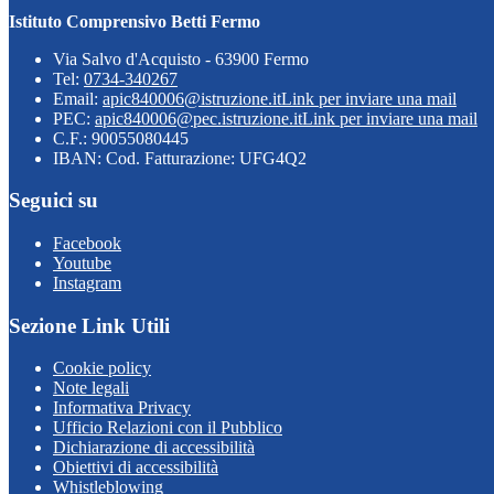
Istituto Comprensivo Betti Fermo
Via Salvo d'Acquisto - 63900 Fermo
Tel:
0734-340267
Email:
apic840006@istruzione.it
Link per inviare una mail
PEC:
apic840006@pec.istruzione.it
Link per inviare una mail
C.F.: 90055080445
IBAN: Cod. Fatturazione: UFG4Q2
Seguici su
Facebook
Youtube
Instagram
Sezione Link Utili
Cookie policy
Note legali
Informativa Privacy
Ufficio Relazioni con il Pubblico
Dichiarazione di accessibilità
Obiettivi di accessibilità
Whistleblowing