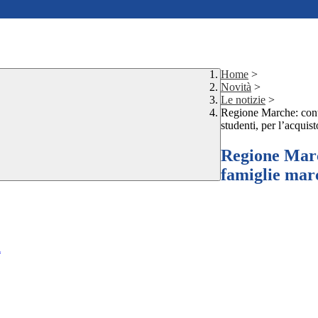
Home
>
Novità
>
Le notizie
>
Regione Marche: contri
studenti, per l’acquist
Regione March
famiglie marc
i