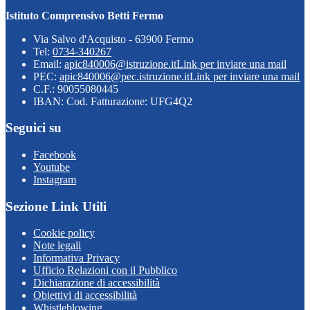
Istituto Comprensivo Betti Fermo
Via Salvo d'Acquisto - 63900 Fermo
Tel:
0734-340267
Email:
apic840006@istruzione.it
Link per inviare una mail
PEC:
apic840006@pec.istruzione.it
Link per inviare una mail
C.F.: 90055080445
IBAN: Cod. Fatturazione: UFG4Q2
Seguici su
Facebook
Youtube
Instagram
Sezione Link Utili
Cookie policy
Note legali
Informativa Privacy
Ufficio Relazioni con il Pubblico
Dichiarazione di accessibilità
Obiettivi di accessibilità
Whistleblowing