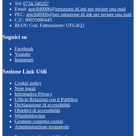
Tel:
0734-340267
Email:
apic840006@istruzione.it
Link per inviare una mail
PEC:
apic840006@pec.istruzione.it
Link per inviare una mail
C.F.: 90055080445
IBAN: Cod. Fatturazione: UFG4Q2
Seguici su
Facebook
Youtube
Instagram
Sezione Link Utili
Cookie policy
Note legali
Informativa Privacy
Ufficio Relazioni con il Pubblico
Dichiarazione di accessibilità
Obiettivi di accessibilità
Whistleblowing
Gestione consensi cookie
Amministrazione trasparente