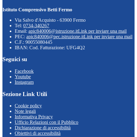
Istituto Comprensivo Betti Fermo
Via Salvo d'Acquisto - 63900 Fermo
Tel:
0734-340267
Email:
apic840006@istruzione.it
Link per inviare una mail
PEC:
apic840006@pec.istruzione.it
Link per inviare una mail
C.F.: 90055080445
IBAN: Cod. Fatturazione: UFG4Q2
Seguici su
Facebook
Youtube
Instagram
Sezione Link Utili
Cookie policy
Note legali
Informativa Privacy
Ufficio Relazioni con il Pubblico
Dichiarazione di accessibilità
Obiettivi di accessibilità