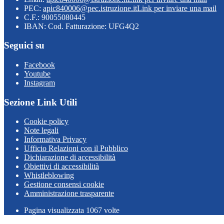
PEC:
apic840006@pec.istruzione.it
Link per inviare una mail
C.F.: 90055080445
IBAN: Cod. Fatturazione: UFG4Q2
Seguici su
Facebook
Youtube
Instagram
Sezione Link Utili
Cookie policy
Note legali
Informativa Privacy
Ufficio Relazioni con il Pubblico
Dichiarazione di accessibilità
Obiettivi di accessibilità
Whistleblowing
Gestione consensi cookie
Amministrazione trasparente
Pagina visualizzata
1067
volte